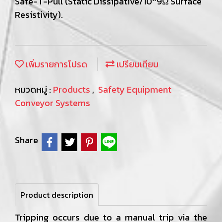
Safe-T-Pull (Static Dissipative/10^9Ω Surface
Resistivity).
เพิ่มรายการโปรด
เปรียบเทียบ
หมวดหมู่ :
Products
,
Safety Equipment
Conveyor Systems
Share
Product description
Tripping occurs due to a manual trip via the