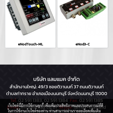
eNodTouch-ML
eNod3-C
บริษัท แลมแมค จำกัด
สำนักงานใหญ่: 49/3 ซอยติวานนท์ 37 ถนนติวานนท์
ตำบลท่าทราย อำเภอเมืองนนทบุรี จังหวัดนนทบุรี 11000
Tel.
02 591 1383, 02 591 1384
Fax.
02 591 1385
เว็บไซต์นี้มีการใช้งานคุกกี้ เพื่อเพิ่มประสิทธิภาพและประสบการณ์ที่ดี
Email:
info@lamax.co.th
Skype:
lamax-thailand
ในการใช้งานเว็บไซต์ของท่าน ท่านสามารถอ่านรายละเอียดเพิ่มเติม