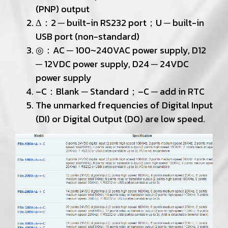
(PNP) output
Δ：2 ─ built-in RS232 port；U ─ built-in
USB port (non-standard)
◎：AC ─ 100~240VAC power supply, D12
─ 12VDC power supply, D24 ─ 24VDC
power supply
–C：Blank ─ Standard；–C ─ add in RTC
The unmarked frequencies of Digital Input
(DI) or Digital Output (DO) are low speed.