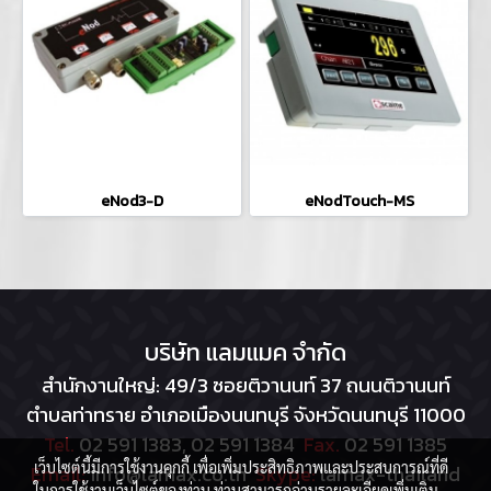
eNod3-D
eNodTouch-MS
บริษัท แลมแมค จำกัด
สำนักงานใหญ่: 49/3 ซอยติวานนท์ 37 ถนนติวานนท์
ตำบลท่าทราย อำเภอเมืองนนทบุรี จังหวัดนนทบุรี 11000
Tel.
02 591 1383, 02 591 1384
Fax.
02 591 1385
เว็บไซต์นี้มีการใช้งานคุกกี้ เพื่อเพิ่มประสิทธิภาพและประสบการณ์ที่ดี
Email:
info@lamax.co.th
Skype:
lamax-thailand
ในการใช้งานเว็บไซต์ของท่าน ท่านสามารถอ่านรายละเอียดเพิ่มเติม